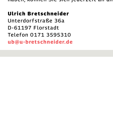
Ulrich Bretschneider
Unterdorfstraße 36a
D-61197 Florstadt
Telefon 0171 3595310
ub@u-bretschneider.de
Kontaktieren Sie mich
Wenn auch Sie vor wichtigen
Entscheidungen stehen und
Unterstützung benötigen, stehe ich
Ihnen zur Verfügung. Vereinbaren
Sie noch heute ein kostenloses
Erstgespräch, um mehr über meine